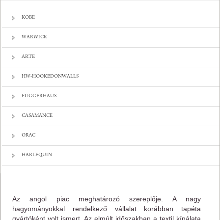
KOBE
WARWICK
ARTE
HW-HOOKEDONWALLS
FUGGERHAUS
CASAMANCE
ORAC
HARLEQUIN
Az angol piac meghatározó szereplője. A nagy
hagyományokkal rendelkező vállalat korábban tapéta
gyártóként volt ismert. Az elmúlt időszakban a textil kínálata