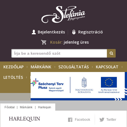
Bejelentkezés
Regisztráció
Kosár:
jelenleg üres
KEZDŐLAP
MÁRKÁINK
SZOLGÁLTATÁS
KAPCSOLAT
LETÖLTÉS
KIÁLLÍTÁSOK
PÁLYÁZAT
MAGYAR
Főoldal
|
Márkáink
|
Harlequin
HARLEQUIN
Facebook
Twitter