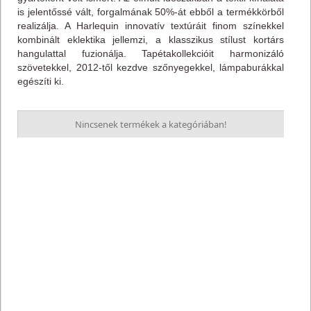
is jelentőssé vált, forgalmának 50%-át ebből a termékkörből
realizálja. A Harlequin innovatív textúráit finom színekkel
kombinált eklektika jellemzi, a klasszikus stílust kortárs
hangulattal fuzionálja. Tapétakollekcióit harmonizáló
szövetekkel, 2012-től kezdve szőnyegekkel, lámpaburákkal
egészíti ki.
Nincsenek termékek a kategóriában!