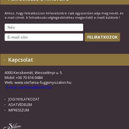
Ahhoz, hogy feliratkozzon hírlevelünkre csak egyszerűen adja meg nevét, és
e-mail címét. A feliratkozás véglegesítéséhez megerősítő e-mailt küldünk !
Kapcsolat
6000 Kecskemét, Wesselényi u. 5.
Mobil: +36 70 616 0484
Web: www.stefania-fuggonyszalon.hu
E-mail: stefania@bevlo.hu
JOGI NYILATKOZAT
ADATVÉDELEM
IMPRESSZUM