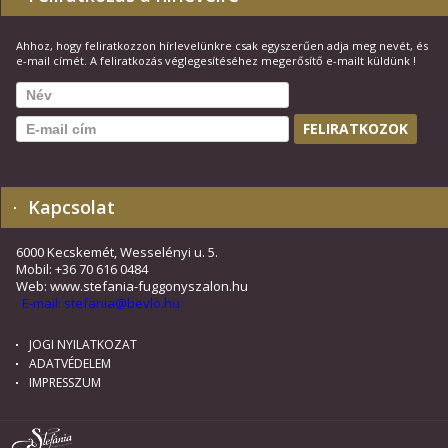
Ahhoz, hogy feliratkozzon hírlevelünkre csak egyszerűen adja meg nevét, és
e-mail címét. A feliratkozás véglegesítéséhez megerősítő e-mailt küldünk !
Kapcsolat
6000 Kecskemét, Wesselényi u. 5.
Mobil: +36 70 616 0484
Web: www.stefania-fuggonyszalon.hu
E-mail: stefania@bevlo.hu
JOGI NYILATKOZAT
ADATVÉDELEM
IMPRESSZUM