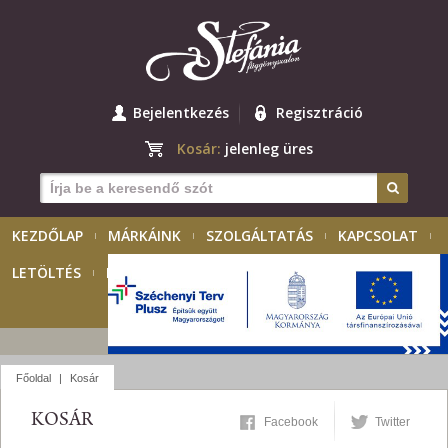
Bejelentkezés
Regisztráció
Kosár:
jelenleg üres
KEZDŐLAP
MÁRKÁINK
SZOLGÁLTATÁS
KAPCSOLAT
LETÖLTÉS
KIÁLLÍTÁSOK
PÁLYÁZAT
MAGYAR
Főoldal
|
Kosár
KOSÁR
Facebook
Twitter