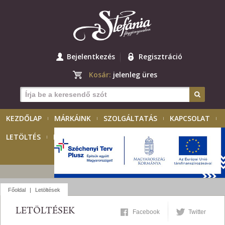
Bejelentkezés
Regisztráció
Kosár:
jelenleg üres
KEZDŐLAP
MÁRKÁINK
SZOLGÁLTATÁS
KAPCSOLAT
LETÖLTÉS
KIÁLLÍTÁSOK
PÁLYÁZAT
MAGYAR
Főoldal
|
Letöltések
LETÖLTÉSEK
Facebook
Twitter