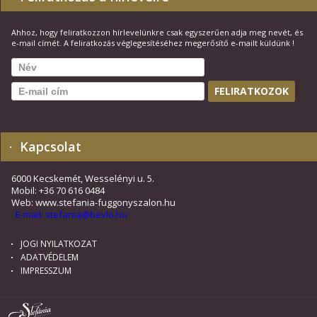
Ahhoz, hogy feliratkozzon hírlevelünkre csak egyszerűen adja meg nevét, és
e-mail címét. A feliratkozás véglegesítéséhez megerősítő e-mailt küldünk !
Kapcsolat
6000 Kecskemét, Wesselényi u. 5.
Mobil: +36 70 616 0484
Web: www.stefania-fuggonyszalon.hu
E-mail: stefania@bevlo.hu
JOGI NYILATKOZAT
ADATVÉDELEM
IMPRESSZUM