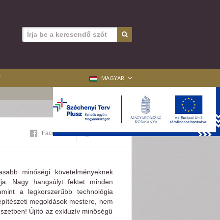
T
MAGYAR
Facebook
Twitter
asabb minőségi követelményeknek
lja. Nagy hangsúlyt fektet minden
amint a legkorszerűbb technológia
őépítészeti megoldások mestere, nem
észetben! Újító az exkluzív minőségű