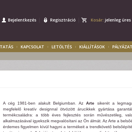
Bejelentkezés
Regisztráció
Kosár:
jelenleg üres
TATÁS
KAPCSOLAT
LETÖLTÉS
KIÁLLÍTÁSOK
PÁLYÁZA
A cég 1981-ben alakult Belgiumban. Az
Arte
sikerét a legmag
megfelelő kreatív designnal ötvözött árucikkek gyártása garantá
termékcsaládra: a több éves fejlesztés során művészetileg, val
alkalmazásával igyekszik megvalósítani az Ön álmát. Az Arte a bels
érdemes figyelmen kívül hagyni a termékeit a trendkövető belsőépít