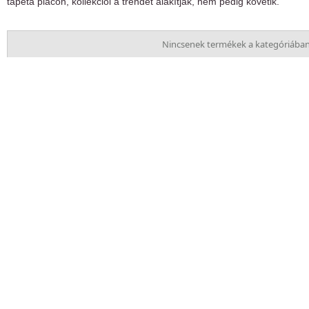
tapéta piacon, kollekciói a trendet alakítják, nem pedig követik.
Nincsenek termékek a kategóriában